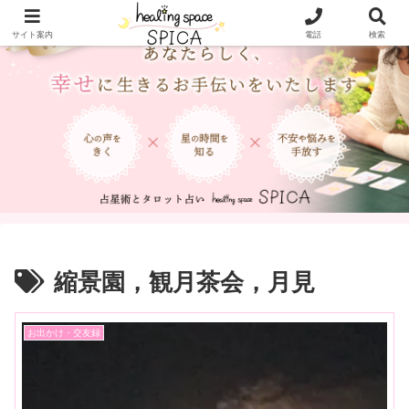
サイト案内
電話
検索
縮景園，観月茶会，月見
お出かけ・交友録