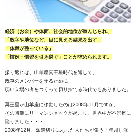
経済（お金）や体面、社会的地位が重んじられ、
「数字や地位など、目に見える結果を出す」
「体裁が整っている」
「慣例・慣習を引き継ぐ」ことが求められます。
振り返れば、山羊座冥王星時代を通して、
既存のメンバーを守るために、
弱い立場の者をつくって切り捨てる時代でもありました。
冥王星が山羊座に移動したのは2008年11月ですが、
その時期にリーマンショックが起こり、世界中が不景気に
陥りました・・・
2008年12月、派遣切りにあった人たちが集う「年越し派