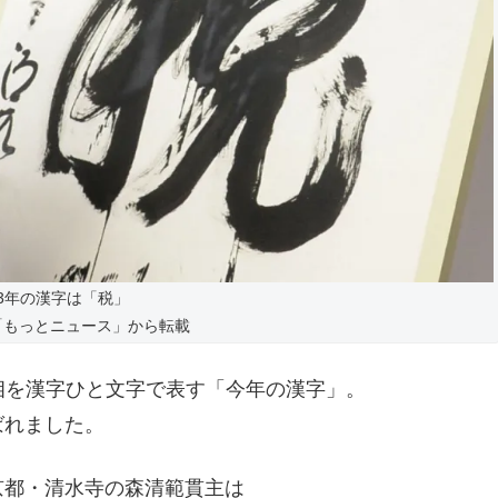
23年の漢字は「税」
「もっとニュース」から転載
世相を漢字ひと文字で表す「今年の漢字」。
ばれました。
京都・清水寺の森清範貫主は