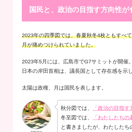
国民と、政治の目指す方向性が
2023年の四季図では、春夏秋冬4枚ともす
月が痛めつけられていました。
2023年5月には、広島市でG7サミットが開
日本の岸田首相は、議長国として存在感を示
太陽は政権、月は国民を表します。
秋分図では、
「政治の目指す
冬至図では、
「わたしたちの
と書きましたが、わたしたち