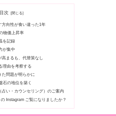
目次
す方向性が食い違った1年
りの物価上昇率
温を記録
力が集中
が高まるも、代替策なし
る理由を考察する
きた問題が明らかに
が盤石の地位を築く
（占い・カウンセリング）のご案内
PICA の Instagram ご覧になりましたか？