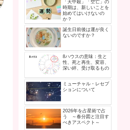
「天中殺」「空亡」の
時期は、新しいことを
始めてはいけないの
か？
誕生日前後は運が良く
ないのですか？
8ハウスの意味：生と
性、死と再生、変容、
深い絆、受け取るもの
ミューチャル・レセプ
ションについて
2026年を占星術で占
う ～春分図と注目す
べきアスペクト～