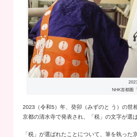
20
NHK首都圏
2023（令和5）年、癸卯（みずのと う）の
京都の清水寺で発表され、「税」の文字が選
「税」が選ばれたことについて、筆を執った