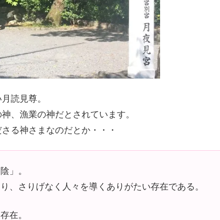
い月読見尊。
の神、漁業の神だとされています。
ださる神さまなのだとか・・・
「陰」。
守り、さりげなく人々を導くありがたい存在である。
い存在。