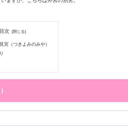
ていますが、こちらは外宮の別宮。
目次
夜見宮（つきよみのみや）
り
や）