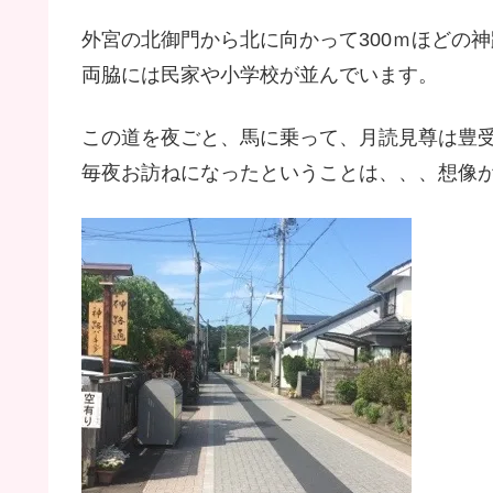
外宮の北御門から北に向かって300ｍほどの
両脇には民家や小学校が並んでいます。
この道を夜ごと、馬に乗って、月読見尊は豊
毎夜お訪ねになったということは、、、想像