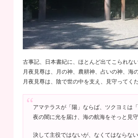
古事記、日本書紀に、ほとんど出てこられな
月夜見尊は、月の神、農耕神、占いの神、海
月夜見尊は、陰で世の中を支え、見守ってく
アマテラスが「陽」ならば、ツクヨミは
夜の闇に光を届け、海の航海をそっと見
決して主役ではないが、なくてはならな